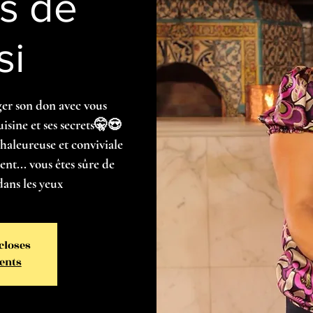
s de
 ;)
isine et ses secrets🤫😍
ient... vous êtes sûre de
ns les yeux 🤩
 closes
ents