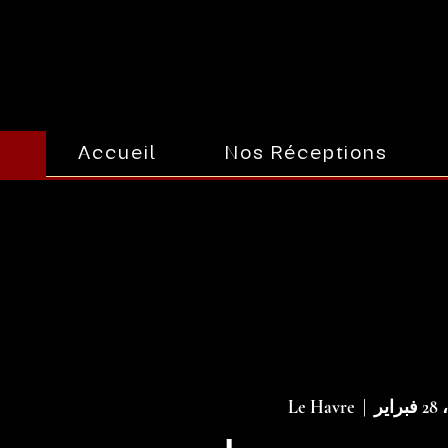
Accueil
Nos Réceptions
CO
CO
اير
  |  
Le Havre